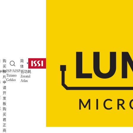
君
购
简
买
体
udio
ISP/AISP
简
样
低功耗
Tiziano
Zeratul
片
Gekko
Atlas
历
申
请
开
资
发
板
我
购
买
君
正
商