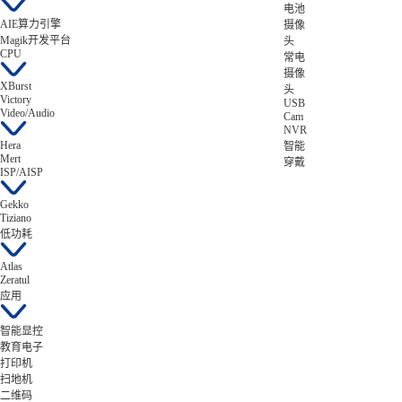
电池
AIE算力引擎
摄像
Magik开发平台
头
CPU
常电
摄像
XBurst
头
Victory
USB
Video/Audio
Cam
NVR
Hera
智能
Mert
穿戴
ISP/AISP
Gekko
Tiziano
低功耗
Atlas
Zeratul
应用
智能显控
教育电子
打印机
扫地机
二维码