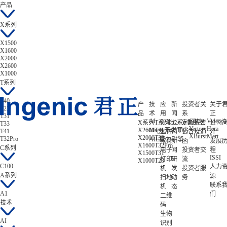
产品
X系列
X1500
X1600
X2000
X2600
X1000
T系列
T40
产
技
应
新
投资者关
关于
T23
品
术
用
闻
系
正
T31
AI
CPU
Video/A
X系列
T系列
智能
公
C系列
定期报告
A系列
公司
T33
Victory
Hera
X2600
Magik开发平台
T41
C100
A1
T41
显控
司
公告及通
介
XBurst
Mert
X2000
T33
T32Pro
AIE算力引擎
教育
新
函
发展
X1600
T32Pro
C系列
电子
闻
投资者交
程
X1500
T31
ISSI
打印
研
流
X1000
T23
C100
人力
机
发
投资者服
A系列
源
扫地
动
务
联系
机
态
A1
们
二维
技术
码
生物
AI
识别