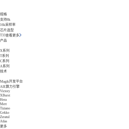
规格
支持8k
16k采样率
芯片选型
T33
查看更多
产品
X系列
T系列
C系列
A系列
技术
Magik开发平台
AIE算力引擎
Victory
XBurst
Hera
Mert
Tiziano
Gekko
Zeratul
Atlas
更多