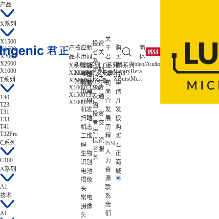
产品
X系列
关
X1500
投资
产
技
应
新
于
购
简
X1600
者关
X2000
品
术
用
闻
君
买
体
系
X2600
AI
CPU
Video/Audio
ISP/AISP
X系列
智能
T系列
公
C系列
正
样
A系列
低功耗
定期
X1000
Victory
Hera
Tiziano
X2600
Magik开发平台
T41
C100
A1
Zeratul
显控
司
公
片
报告
XBurst
Mert
Gekko
T系列
X2000
T33
Atlas
AIE算力引擎
教育
新
司
申
X1600
T32Pro
公告
电子
闻
简
请
X1500
T31
及通
T40
打印
研
介
开
X1000
T23
T23
函
机
发
发
发
T31
投资
扫地
动
展
板
T33
者交
T41
机
态
历
购
流
T32Pro
二维
程
买
投资
C系列
ISSI
码
君
者服
人
生物
正
务
C100
力
识别
商
A系列
资
电池
城
源
摄像
A1
联
头
技术
系
常电
我
摄像
AI
们
头