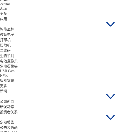
Zeratul
Atlas
更多
应用
智能显控
教育电子
打印机
扫地机
二维码
生物识别
电池摄像头
常电摄像头
USB Cam
NVR
智能穿戴
更多
新闻
公司新闻
研发动态
投资者关系
定期报告
公告及通函