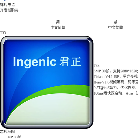
样片申请
开发板购买
简
繁
中文简体
中文繁體
T33
T33
5MP 30帧，支持2880*1
Tiziano V4.1 ISP，星
Hera-V1.6视频编码，
0.5T@int8算力，优化
100ms级快速启动，Atla
芯片框图
5MP 30帧