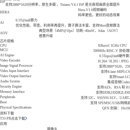
ISP
支持2880*1620分辨率，原生多摄 ，Tiziano V4.1 ISP 星光夜视画质全面提升
Hera-V1.6视频编码
HERA
码率更低，更好的动态效果
0.5T@int8算力
AI
优化性能、带宽，利用率再提升，算子算法丰富，支持Mert音频算法
典型场景（4MP@1fps）功耗<40mW，Atlas（AOV）
AOV
普惠升级
芯片规格
CPU
XBurst1 1GHz CPU
MCU
500MHz RISC-V 协处
AI Engine
0.5Tops@int8硬件
Video Encoder
H.264 / H.265 / JP
Image Signal Processor
支持2880*1620，25
Video Input Interface
支持4-lane MIPI-CS
Video Output Interface
支持Smart L
Audio System
集成音频Codec
Security Engine
支持AES、RSA 和 H
Memory Interface
支持DDR2/DDR2L/DD
Peripherals
支持 I2C、SSI/SSI-SLV、UAR
Boot
支持 SPI/MSC/USB/网络
Physical Specifications
QFN 封装：10x1
资料下载
T33-PB
点击下载
应用
摄像头