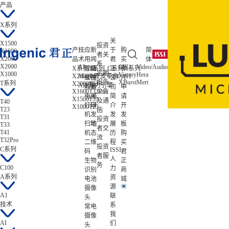
产品
X系列
关
X1500
投资
产
技
应
新
于
购
简
X1600
者关
X2000
品
术
用
闻
君
买
体
系
X2600
AI
CPU
Video/Audio
ISP/AISP
X系列
智能
T系列
公
C系列
正
样
A系列
低功耗
定期
X1000
Victory
Hera
Tiziano
X2600
Magik开发平台
T41
C100
A1
Zeratul
显控
司
公
片
报告
XBurst
Mert
Gekko
T系列
X2000
T33
Atlas
AIE算力引擎
教育
新
司
申
X1600
T32Pro
公告
电子
闻
简
请
X1500
T31
及通
T40
打印
研
介
开
X1000
T23
T23
函
机
发
发
发
T31
投资
扫地
动
展
板
T33
者交
T41
机
态
历
购
流
T32Pro
二维
程
买
投资
C系列
ISSI
码
君
者服
人
生物
正
务
C100
力
识别
商
A系列
资
电池
城
源
摄像
A1
联
头
技术
系
常电
我
摄像
AI
们
头