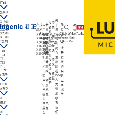
产品
X系列
关
X1500
投资
产
技
应
新
于
购
简
X1600
者关
X2000
品
术
用
闻
君
买
体
系
X2600
AI
CPU
Video/Audio
ISP/AISP
X系列
智能
T系列
公
C系列
正
样
A系列
低功耗
定期
X1000
Victory
Hera
Tiziano
X2600
Magik开发平台
T41
C100
A1
Zeratul
显控
司
公
片
报告
XBurst
Mert
Gekko
T系列
X2000
T33
Atlas
AIE算力引擎
教育
新
司
申
X1600
T32Pro
公告
电子
闻
简
请
X1500
T31
及通
T40
打印
研
介
开
X1000
T23
T23
函
机
发
发
发
T31
投资
扫地
动
展
板
T33
者交
T41
机
态
历
购
流
T32Pro
二维
程
买
投资
C系列
ISSI
码
君
者服
人
生物
正
务
C100
力
识别
商
A系列
资
电池
城
源
摄像
A1
联
头
技术
系
常电
我
摄像
AI
们
头