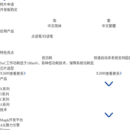
样片申请
开发板购买
简
繁
中文简体
中文繁體
应用产品
点读笔/扫读笔
特色亮点
低功耗
快速启动
多系统支持
超
SoC工作功耗低于180mW，各种低功耗技术，保障系统功耗低
芯片选型
X2600
X2000
查看更多
查看更多
产品
X系列
T系列
C系列
A系列
技术
Magik开发平台
AIE算力引擎
Victory