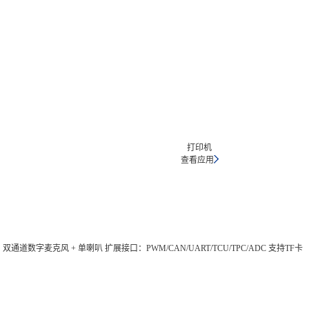
打印机
查看应用
口) 音频：双通道数字麦克风 + 单喇叭 扩展接口：PWM/CAN/UART/TCU/TPC/ADC 支持TF卡