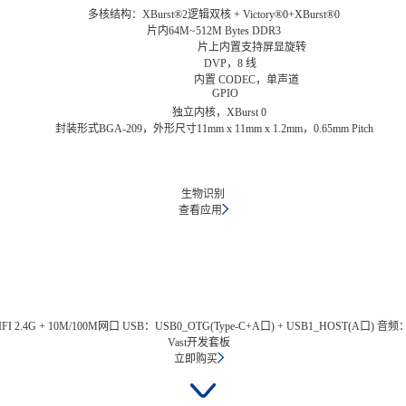
多核结构：XBurst®2逻辑双核 + Victory®0+XBurst®0
片内64M~512M Bytes DDR3
片上内置支持屏显旋转
DVP，8 线
内置 CODEC，单声道
GPIO
独立内核，XBurst 0
封装形式BGA-209，外形尺寸11mm x 11mm x 1.2mm，0.65mm Pitch
生物识别
查看应用
 2.4G + 10M/100M网口 USB：USB0_OTG(Type-C+A口) + USB1_HOST(A
Vast开发套板
立即购买