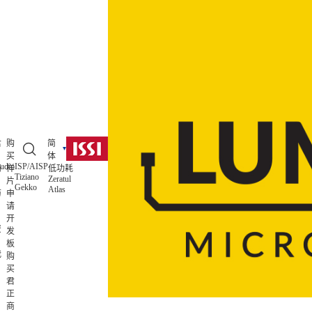
君
购
简
买
体
udio
ISP/AISP
简
样
低功耗
Tiziano
Zeratul
片
Gekko
Atlas
历
申
请
开
资
发
板
我
购
买
君
正
商