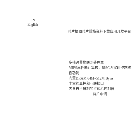
EN
English
芯片框图
芯片规格
资料下载
应用
开发平台
多核跨界物联网处理器
MIPS高性能计算核，RISC-V实时控制核
低功耗
内置DRAM 64M~512M Bytes
丰富的显控和互联接口
内含自主研制的打印机控制器
样片申请