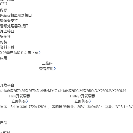
CPU
内存
Rotator和显示器接口
摄像头支持
音频处理器及接口
片上接口
安全性
封装
资料下载
X2600产品简介
点击下载
应用
二维码
查看应用
开发平台
可适配X2670-M/X2670-N
可选eMMC 可适配X2600-M/X2600-N/X2600-E/X2600-H
Hare开发套板
Halley7开发套板
立即购买
立即购买
显示：5寸显示屏（720x1280），带触摸 摄像头：30W（640x480） 互联：BT 5.1 + WIFI
产品