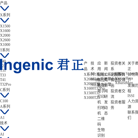
产品
X系列
X1500
X1600
X2000
X2600
X1000
T系列
T40
产
技
应
新
投资者关
关于
T23
品
术
用
闻
系
正
T31
AI
CPU
Video/A
X系列
T系列
智能
公
C系列
定期报告
A系列
公司
T33
Victory
Hera
X2600
Magik开发平台
T41
C100
A1
T41
显控
司
公告及通
介
XBurst
Mert
X2000
T33
T32Pro
AIE算力引擎
教育
新
函
发展
X1600
T32Pro
C系列
电子
闻
投资者交
程
X1500
T31
ISSI
打印
研
流
X1000
T23
C100
人力
机
发
投资者服
A系列
源
扫地
动
务
联系
机
态
A1
们
二维
技术
码
生物
AI
识别