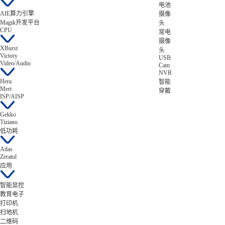
电池
AIE算力引擎
摄像
Magik开发平台
头
CPU
常电
摄像
XBurst
头
Victory
USB
Video/Audio
Cam
NVR
Hera
智能
Mert
穿戴
ISP/AISP
Gekko
Tiziano
低功耗
Atlas
Zeratul
应用
智能显控
教育电子
打印机
扫地机
二维码