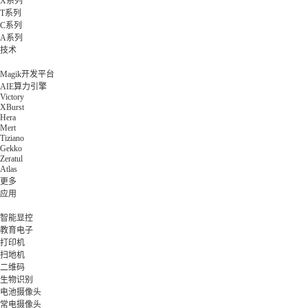
X系列
T系列
C系列
A系列
技术
Magik开发平台
AIE算力引擎
Victory
XBurst
Hera
Mert
Tiziano
Gekko
Zeratul
Atlas
更多
应用
智能显控
教育电子
打印机
扫地机
二维码
生物识别
电池摄像头
常电摄像头