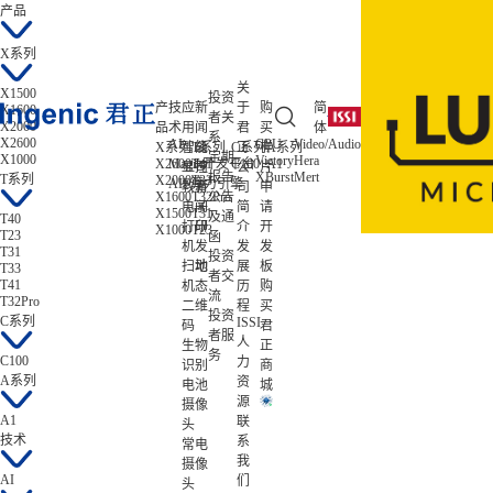
产品
X系列
关
X1500
投资
产
技
应
新
于
购
简
X1600
者关
X2000
品
术
用
闻
君
买
体
系
X2600
AI
CPU
Video/Audio
ISP/AISP
X系列
智能
T系列
公
C系列
正
样
A系列
低功耗
定期
X1000
Victory
Hera
Tiziano
X2600
Magik开发平台
T41
C100
A1
Zeratul
显控
司
公
片
报告
XBurst
Mert
Gekko
T系列
X2000
T33
Atlas
AIE算力引擎
教育
新
司
申
X1600
T32Pro
公告
电子
闻
简
请
X1500
T31
及通
T40
打印
研
介
开
X1000
T23
T23
函
机
发
发
发
T31
投资
扫地
动
展
板
T33
者交
T41
机
态
历
购
流
T32Pro
二维
程
买
投资
C系列
ISSI
码
君
者服
人
生物
正
务
C100
力
识别
商
A系列
资
电池
城
源
摄像
A1
联
头
技术
系
常电
我
摄像
AI
们
头