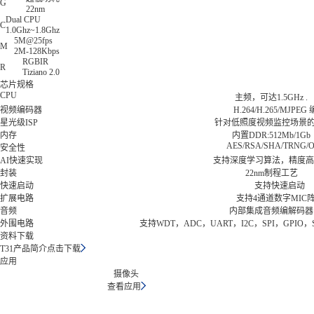
G
22nm
Dual CPU
C
1.0Ghz~1.8Ghz
5M@25fps
M
2M-128Kbps
RGBIR
R
Tiziano 2.0
芯片规格
CPU
主频，可达1.5GHz .
视频编码器
H.264/H.265/MJPE
星光级ISP
针对低照度视频监控场景
内存
内置DDR:512Mb/1Gb
AES/RSA/SHA/TRNG/
安全性
AI快速实现
支持深度学习算法，精度高
封装
22nm制程工艺
快速启动
支持快速启动
扩展电路
支持4通道数字MIC
音频
内部集成音频编解码器
外围电路
支持WDT，ADC，UART，I2C，SPI，GPIO
资料下载
T31产品简介
点击下载
应用
摄像头
查看应用