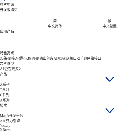
样片申请
开发板购买
简
繁
中文简体
中文繁體
应用产品
特色亮点
36路4K接入
4路4K解码
4K输出
普惠AI
双SATA接口
双千兆网络接口
芯片选型
A1
查看更多
产品
X系列
T系列
C系列
A系列
技术
Magik开发平台
AIE算力引擎
Victory
XBurst