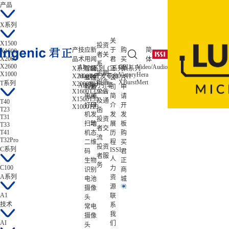
产品
X系列
关
X1500
投资
产
技
应
新
于
购
简
X1600
者关
X2000
品
术
用
闻
君
买
体
系
X2600
AI
CPU
Video/Audio
ISP/AISP
X系列
智能
T系列
公
C系列
正
样
A系列
低功耗
定期
X1000
Victory
Hera
Tiziano
X2600
Magik开发平台
T41
C100
A1
Zeratul
显控
司
公
片
报告
XBurst
Mert
Gekko
T系列
X2000
T33
Atlas
AIE算力引擎
教育
新
司
申
X1600
T32Pro
公告
电子
闻
简
请
X1500
T31
及通
T40
打印
研
介
开
X1000
T23
T23
函
机
发
发
发
T31
投资
扫地
动
展
板
T33
者交
T41
机
态
历
购
流
T32Pro
二维
程
买
投资
C系列
ISSI
码
君
者服
人
生物
正
务
C100
力
识别
商
A系列
资
电池
城
源
摄像
A1
联
头
技术
系
常电
我
摄像
AI
们
头