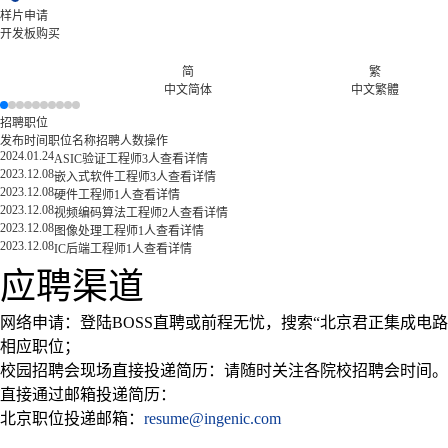
样片申请
开发板购买
简
繁
中文简体
中文繁體
招聘职位
发布时间
职位名称
招聘人数
操作
2024.01.24
ASIC验证工程师
3人
查看详情
2023.12.08
嵌入式软件工程师
3人
查看详情
2023.12.08
硬件工程师
1人
查看详情
2023.12.08
视频编码算法工程师
2人
查看详情
2023.12.08
图像处理工程师
1人
查看详情
2023.12.08
IC后端工程师
1人
查看详情
应聘渠道
网络申请：登陆
BOSS直聘
或
前程无忧
，搜索“北京君正集成电
相应职位；
校园招聘会现场直接投递简历：请随时关注各院校招聘会时间。
直接通过邮箱投递简历：
北京职位投递邮箱：
resume@ingenic.com