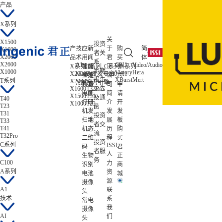
产品
X系列
关
X1500
投资
产
技
应
新
于
购
简
X1600
者关
X2000
品
术
用
闻
君
买
体
系
X2600
AI
CPU
Video/Audio
ISP/AISP
X系列
智能
T系列
公
C系列
正
样
A系列
低功耗
定期
X1000
Victory
Hera
Tiziano
X2600
Magik开发平台
T41
C100
A1
Zeratul
显控
司
公
片
报告
XBurst
Mert
Gekko
T系列
X2000
T33
Atlas
AIE算力引擎
教育
新
司
申
X1600
T32Pro
公告
电子
闻
简
请
X1500
T31
及通
T40
打印
研
介
开
X1000
T23
T23
函
机
发
发
发
T31
投资
扫地
动
展
板
T33
者交
T41
机
态
历
购
流
T32Pro
二维
程
买
投资
C系列
ISSI
码
君
者服
人
生物
正
务
C100
力
识别
商
A系列
资
电池
城
源
摄像
A1
联
头
技术
系
常电
我
摄像
AI
们
头