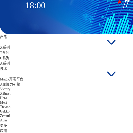
18:00
产品
X系列
T系列
C系列
A系列
技术
Magik开发平台
AIE算力引擎
Victory
XBurst
Hera
Mert
Tiziano
Gekko
Zeratul
Atlas
更多
应用