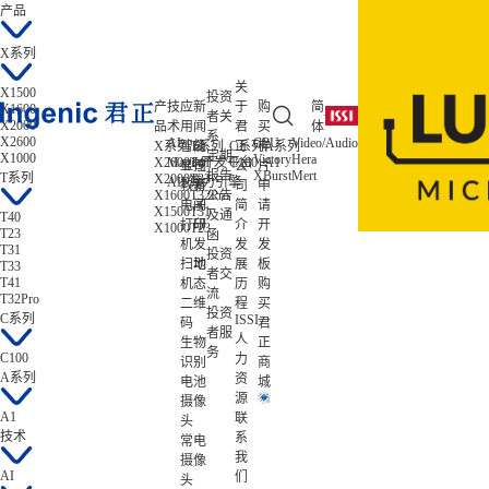
产品
X系列
关
X1500
投资
产
技
应
新
于
购
简
X1600
者关
X2000
品
术
用
闻
君
买
体
系
X2600
AI
CPU
Video/Audio
ISP/AISP
X系列
智能
T系列
公
C系列
正
样
A系列
低功耗
定期
X1000
Victory
Hera
Tiziano
X2600
Magik开发平台
T41
C100
A1
Zeratul
显控
司
公
片
报告
XBurst
Mert
Gekko
T系列
X2000
T33
Atlas
AIE算力引擎
教育
新
司
申
X1600
T32Pro
公告
电子
闻
简
请
X1500
T31
及通
T40
打印
研
介
开
X1000
T23
T23
函
机
发
发
发
T31
投资
扫地
动
展
板
T33
者交
T41
机
态
历
购
流
T32Pro
二维
程
买
投资
C系列
ISSI
码
君
者服
人
生物
正
务
C100
力
识别
商
A系列
资
电池
城
源
摄像
A1
联
头
技术
系
常电
我
摄像
AI
们
头