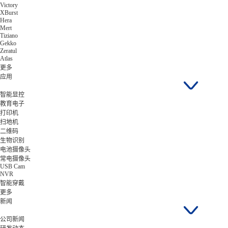
Victory
XBurst
Hera
Mert
Tiziano
Gekko
Zeratul
Atlas
更多
应用
智能显控
教育电子
打印机
扫地机
二维码
生物识别
电池摄像头
常电摄像头
USB Cam
NVR
智能穿戴
更多
新闻
公司新闻