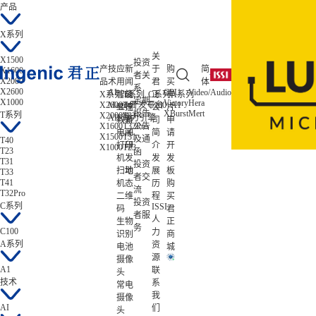
产品
X系列
关
X1500
投资
产
技
应
新
于
购
简
X1600
者关
X2000
品
术
用
闻
君
买
体
系
X2600
AI
CPU
Video/Audio
ISP/AISP
X系列
智能
T系列
公
C系列
正
样
A系列
低功耗
定期
X1000
Victory
Hera
Tiziano
X2600
Magik开发平台
T41
C100
A1
Zeratul
显控
司
公
片
报告
XBurst
Mert
Gekko
T系列
X2000
T33
Atlas
AIE算力引擎
教育
新
司
申
X1600
T32Pro
公告
电子
闻
简
请
X1500
T31
及通
T40
打印
研
介
开
X1000
T23
T23
函
机
发
发
发
T31
投资
扫地
动
展
板
T33
者交
T41
机
态
历
购
流
T32Pro
二维
程
买
投资
C系列
ISSI
码
君
者服
人
生物
正
务
C100
力
识别
商
A系列
资
电池
城
源
摄像
A1
联
头
技术
系
常电
我
摄像
AI
们
头