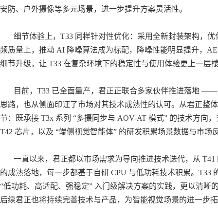
安防、户外摄像等多元场景，进一步提升方案灵活性。
细节体验上，
T33 同样针对性优化：采用全新封装架构，
频质量上，推动 AI 降噪算法成为标配，降噪性能
明显
提升，
A
细节升级，让 T33 在复杂环境下的稳定性与使用体验更上一层
目前，
T33 已全面量产，君正正联合
多家
伙伴推进落地
——
思路，也从侧面印证了市场对其技术成熟性的认可。从君正整体技术
节：既承接 T3x 系列 “多摄同步与 AOV-AT 模式” 的技术
T42 芯片，以及 “端侧视觉智能体” 的研发积累场景数据与市
一直以来，君正都以市场需求为导向推进技术迭代，从
T4
的成熟落地，每一步都基于自研 CPU 与低功耗技术积累。T3
“低功耗、高适配、强稳定” 入门级解决方案的实践，更以清晰
后续君正也将持续完善技术与产品，为智能视觉场景的进一步拓