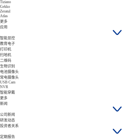
Tiziano
Gekko
Zeratul
Atlas
更多
应用
智能显控
教育电子
打印机
扫地机
二维码
生物识别
电池摄像头
常电摄像头
USB Cam
NVR
智能穿戴
更多
新闻
公司新闻
研发动态
投资者关系
定期报告