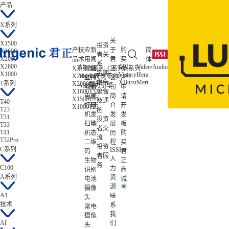
产品
X系列
关
X1500
投资
产
技
应
新
于
购
简
X1600
者关
X2000
品
术
用
闻
君
买
体
系
X2600
AI
CPU
Video/Audio
ISP/AISP
X系列
智能
T系列
公
C系列
正
样
A系列
低功耗
定期
X1000
Victory
Hera
Tiziano
X2600
Magik开发平台
T41
C100
A1
Zeratul
显控
司
公
片
报告
XBurst
Mert
Gekko
T系列
X2000
T33
Atlas
AIE算力引擎
教育
新
司
申
X1600
T32Pro
公告
电子
闻
简
请
X1500
T31
及通
T40
打印
研
介
开
X1000
T23
T23
函
机
发
发
发
T31
投资
扫地
动
展
板
T33
者交
T41
机
态
历
购
流
T32Pro
二维
程
买
投资
C系列
ISSI
码
君
者服
人
生物
正
务
C100
力
识别
商
A系列
资
电池
城
源
摄像
A1
联
头
技术
系
常电
我
摄像
AI
们
头