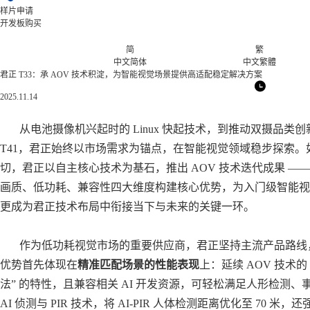
样片申请
开发板购买
简
繁
中文简体
中文繁體
君正 T33：承 AOV 技术积淀，为智能视觉场景提供高适配稳定解决方案
2025.11.14
从电池摄像机兴起时的
Linux 快起技术，到推动双摄品类创
T41，君正始终以市场需求为锚点，在智能视觉领域稳步探索。如
切，君正以自主核心技术为基石，推出 AOV 技术迭代成果 —— 定
画质、低功耗、兼容性四大维度构建核心优势，为入门级智能视
更成为君正技术布局中衔接当下与未来的关键一环。
作为低功耗视觉市场的重要供应商，君正坚持主流产品路线
优势首先体现在
精准匹配场景的性能表现
上：延续 AOV 技术的
法” 的特性，且兼容相关 AI 开发资源，可轻松满足人形检测
AI 侦测与 PIR 技术，将 AI-PIR 人体检测距离优化至 70