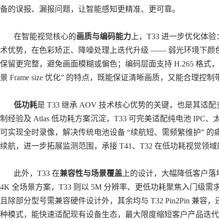
备的误报、漏报问题，让智能感知更精准、更可靠。
在智能视觉核心的
画质与编码能力
上，
T33 进一步优化体验：
术优势，在色彩矫正、降噪处理上迭代升级 —— 弱光环境下
保留更完整，避免画面模糊或偏色；编码层面支持 H
.
265 格
景 Frame size 优化” 的特点，既能保证清晰画质，又能合
低功耗
是
T33 继承 AOV 技术核心优势的关键，也是其
制经验及 Atlas 低功耗方案沉淀，T33 可完美适配纯电池 I
可实现全时录像，解决传统电池设备 “续航短、需频繁维护” 
续航，进一步拓展监测范围，承接 T41、T32 在低功耗视觉
此外，
T33 在
兼容性与场景覆盖
上的设计，大幅降低客户落地成
4K 全场景方案，T33 则以 5M 分辨率、更低功耗聚焦入门级需
且除部分型号需兼容硬件设计外，其余均与 T32 Pin2Pin 兼容，还共享 S
种模式，能快速适配现有设备生态，最大限度缩短客户产品迭代周