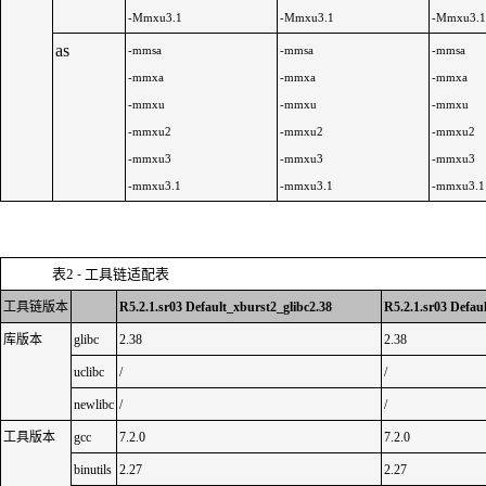
-Mmxu3.1
-Mmxu3.1
-Mmxu3.1
as
-mmsa
-mmsa
-mmsa
-mmxa
-mmxa
-mmxa
-mmxu
-mmxu
-mmxu
-mmxu2
-mmxu2
-mmxu2
-mmxu3
-mmxu3
-mmxu3
-mmxu3.1
-mmxu3.1
-mmxu3.1
表
2
工具链适配表
-
工具链版本
R5.2.1.sr03 Default_xburst2_glibc2.38
R5.2.1.sr03 Defau
库版本
glibc
2.38
2.38
uclibc
/
/
newlibc
/
/
工具版本
gcc
7.2.0
7.2.0
binutils
2.27
2.27