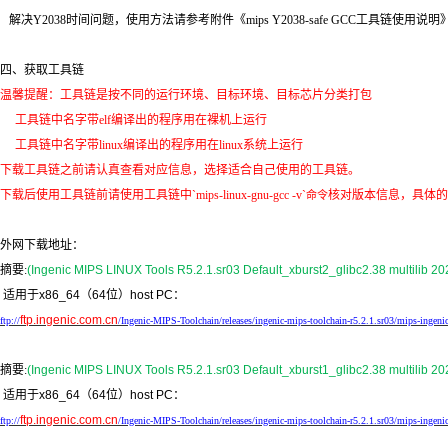
解决Y2038时间问题，使用方法请参考附件《mips Y2038-safe GCC工具链使用说明
四、获取工具链
温馨提醒：工具链是按不同的运行环境、目标环境、目标芯片分类打包
工具链中名字带elf编译出的程序用在裸机上运行
工具链中名字带linux编译出的程序用在linux系统上运行
下载工具链之前请认真查看对应信息，选择适合自己使用的工具链
。
下载后使用工具链前请使用工具链中
`mips-linux-gnu-gcc -v`
核对版本信息，具体的
命令
外网下载地址：
摘要
:
(Ingenic MIPS LINUX Tools R5.2.1.sr03 Default_xburst2_glibc2.38 multilib 20
适用于
x86_64
（
64
位）
host PC
：
ftp.ingenic.com.cn
ftp://
/Ingenic-MIPS-Toolchain/releases/ingenic-mips-toolchain-r5.2.1.sr03/mips-ingenic-
摘要
:
(Ingenic MIPS LINUX Tools R5.2.1.sr03 Default_xburst1_glibc2.38 multilib 20
适用于
x86_64
（
64
位）
host PC
：
ftp.ingenic.com.cn
ftp://
/Ingenic-MIPS-Toolchain/releases/ingenic-mips-toolchain-r5.2.1.sr03/mips-ingenic-