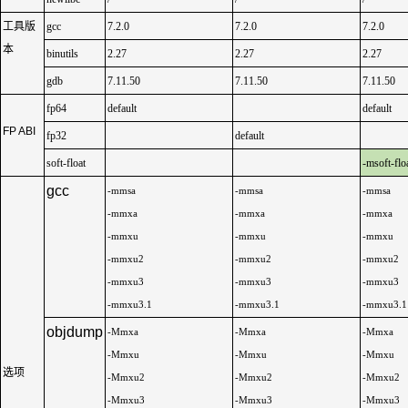
工具版
gcc
7.2.0
7.2.0
7.2.0
本
binutils
2.27
2.27
2.27
gdb
7.11.50
7.11.50
7.11.50
fp64
default
default
FP ABI
fp32
default
soft-float
-msoft-flo
gcc
-mmsa
-mmsa
-mmsa
-mmxa
-mmxa
-mmxa
-mmxu
-mmxu
-mmxu
-mmxu2
-mmxu2
-mmxu2
-mmxu3
-mmxu3
-mmxu3
-mmxu3.1
-mmxu3.1
-mmxu3.1
objdump
-Mmxa
-Mmxa
-Mmxa
-Mmxu
-Mmxu
-Mmxu
选项
-Mmxu2
-Mmxu2
-Mmxu2
-Mmxu3
-Mmxu3
-Mmxu3