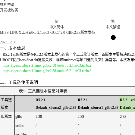
样片申请
开发板购买
简
繁
中文简体
中文繁體
MIPS-LINUX工具链R5.2.1.sr03-GCC7.2.0-Glibc2.38版本发布
2023.12.06
一、版本信息
R5.2.1.sr03版本是在R5.2.1版本上发布的第一个正式修订版本，该版本主要解决
UBOOT使用soft-float abi链接失败、编译buildroot等项目遇到头文件异常等。本次发
mips-ingenic-xburst2-linux-glibc2.38-tools-r5.2.1.sr03.tar.bz2
mips-ingenic-xburst1-linux-glibc2.38-tools-r5.2.1.sr03.tar.bz2
二、工具链使用说明
表
工具链版本信息对照表
1 -
工具链
R5.2.1
R5.2.1
R5.2.1.sr
版本
Default_xburst2_glibc2.38
Default_xburst1_glibc2.38
Default_x
库版本
glibc
2.38
2.38
2.38
uclibc
/
/
/
newlibc
/
/
/