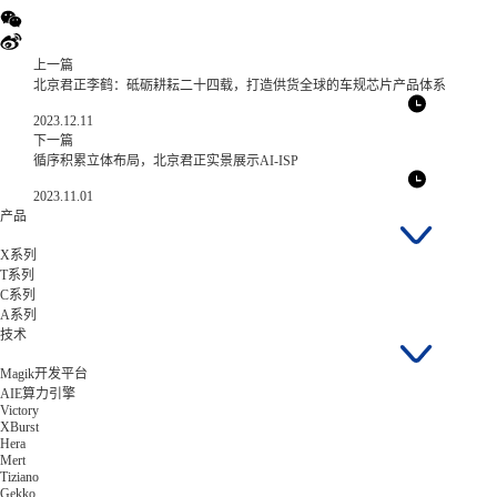
上一篇
北京君正李鹤：砥砺耕耘二十四载，打造供货全球的车规芯片产品体系
2023.12.11
下一篇
循序积累立体布局，北京君正实景展示AI-ISP
2023.11.01
产品
X系列
T系列
C系列
A系列
技术
Magik开发平台
AIE算力引擎
Victory
XBurst
Hera
Mert
Tiziano
Gekko