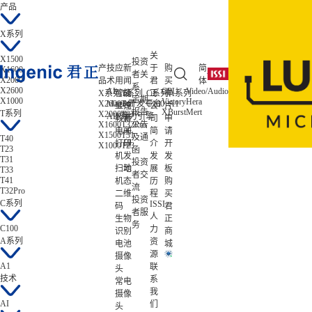
产品
X系列
关
X1500
投资
产
技
应
新
于
购
简
X1600
者关
X2000
品
术
用
闻
君
买
体
系
X2600
AI
CPU
Video/Audio
ISP/AISP
X系列
智能
T系列
公
C系列
正
样
A系列
低功耗
定期
X1000
Victory
Hera
Tiziano
X2600
Magik开发平台
T41
C100
A1
Zeratul
显控
司
公
片
报告
XBurst
Mert
Gekko
T系列
X2000
T33
Atlas
AIE算力引擎
教育
新
司
申
X1600
T32Pro
公告
电子
闻
简
请
X1500
T31
及通
T40
打印
研
介
开
X1000
T23
T23
函
机
发
发
发
T31
投资
扫地
动
展
板
T33
者交
T41
机
态
历
购
流
T32Pro
二维
程
买
投资
C系列
ISSI
码
君
者服
人
生物
正
务
C100
力
识别
商
A系列
资
电池
城
源
摄像
A1
联
头
技术
系
常电
我
摄像
AI
们
头