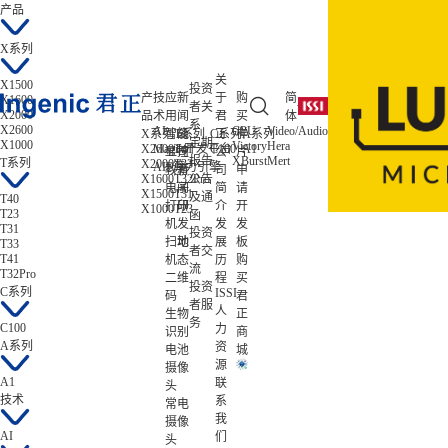
产品
X系列
关
X1500
投资
产
技
应
新
于
购
简
X1600
者关
X2000
品
术
用
闻
君
买
体
系
X2600
AI
CPU
Video/Audio
ISP/AISP
X系列
智能
T系列
公
C系列
正
样
A系列
低功耗
定期
X1000
Victory
Hera
Tiziano
X2600
Magik开发平台
T41
C100
A1
Zeratul
显控
司
公
片
报告
XBurst
Mert
Gekko
T系列
X2000
T33
Atlas
AIE算力引擎
教育
新
司
申
X1600
T32Pro
公告
电子
闻
简
请
X1500
T31
及通
T40
打印
研
介
开
X1000
T23
T23
函
机
发
发
发
T31
投资
扫地
动
展
板
T33
者交
T41
机
态
历
购
流
T32Pro
二维
程
买
投资
C系列
ISSI
码
君
者服
人
生物
正
务
C100
力
识别
商
A系列
资
电池
城
源
摄像
A1
联
头
技术
系
常电
我
摄像
AI
们
头