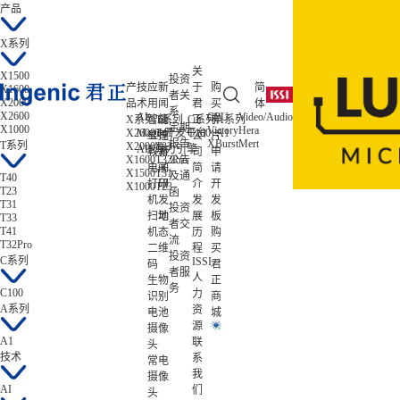
产品
X系列
关
X1500
投资
产
技
应
新
于
购
简
X1600
者关
X2000
品
术
用
闻
君
买
体
系
X2600
AI
CPU
Video/Audio
ISP/AISP
X系列
智能
T系列
公
C系列
正
样
A系列
低功耗
定期
X1000
Victory
Hera
Tiziano
X2600
Magik开发平台
T41
C100
A1
Zeratul
显控
司
公
片
报告
XBurst
Mert
Gekko
T系列
X2000
T33
Atlas
AIE算力引擎
教育
新
司
申
X1600
T32Pro
公告
电子
闻
简
请
X1500
T31
及通
T40
打印
研
介
开
X1000
T23
T23
函
机
发
发
发
T31
投资
扫地
动
展
板
T33
者交
T41
机
态
历
购
流
T32Pro
二维
程
买
投资
C系列
ISSI
码
君
者服
人
生物
正
务
C100
力
识别
商
A系列
资
电池
城
源
摄像
A1
联
头
技术
系
常电
我
摄像
AI
们
头