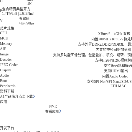
D
4K
混合精度典型算力
P
1.4T@int8 | 5.6T@int4
强解码
V
4K@90fps
芯片规格
CPU
XBurst2 1.4GHz 双核
MCU
内置700MHz RISC-V协
Memory
支持外置DDR2/DDR3/DDR3L，
AIE
内置的神经网络加速器
Image
支持多功能图像处理，包括叠加、填充、翻转、镜
Decoder
支持H.264/H.265视频
JPEG Codec
支持编码器和解码
Display
支持HDMI输出
Audio
内置Audio Codec
Boot
支持SPI Nor/SPI Nand/SD/
Peripherals
ETH MAC
资料下载
A1产品简介
点击下载
应用
NVR
查看应用
开发平台