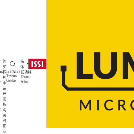
君
购
简
买
体
udio
ISP/AISP
简
样
低功耗
Tiziano
Zeratul
片
Gekko
Atlas
历
申
请
开
资
发
板
我
购
买
君
正
商