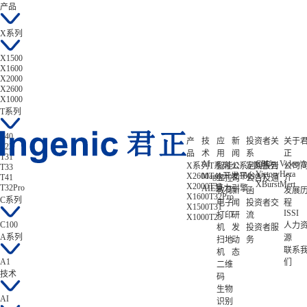
产品
X系列
X1500
X1600
X2000
X2600
X1000
T系列
T40
产
技
应
新
投资者关
关于
T23
品
术
用
闻
系
正
T31
AI
CPU
Video/A
X系列
T系列
智能
公
C系列
定期报告
A系列
公司
T33
Victory
Hera
X2600
Magik开发平台
T41
C100
A1
T41
显控
司
公告及通
介
XBurst
Mert
X2000
T33
T32Pro
AIE算力引擎
教育
新
函
发展
X1600
T32Pro
C系列
电子
闻
投资者交
程
X1500
T31
ISSI
打印
研
流
X1000
T23
C100
人力
机
发
投资者服
A系列
源
扫地
动
务
联系
机
态
A1
们
二维
技术
码
生物
AI
识别