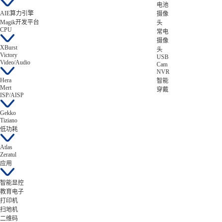
电池
AIE算力引擎
摄像
Magik开发平台
头
CPU
常电
摄像
XBurst
头
Victory
USB
Video/Audio
Cam
NVR
Hera
智能
Mert
穿戴
ISP/AISP
Gekko
Tiziano
低功耗
Atlas
Zeratul
应用
智能显控
教育电子
打印机
扫地机
二维码