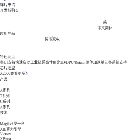
样片申请
开发板购买
简
中文简体
应用产品
楼宇对讲
特色亮点
多UI支持
快速启动
工业级
超高性价比
2D/DPU/Rotator硬件加速单元
多系统支持
芯片选型
X2600
查看更多
产品
X系列
T系列
C系列
A系列
技术
Magik开发平台
AIE算力引擎
Victory
XBurst