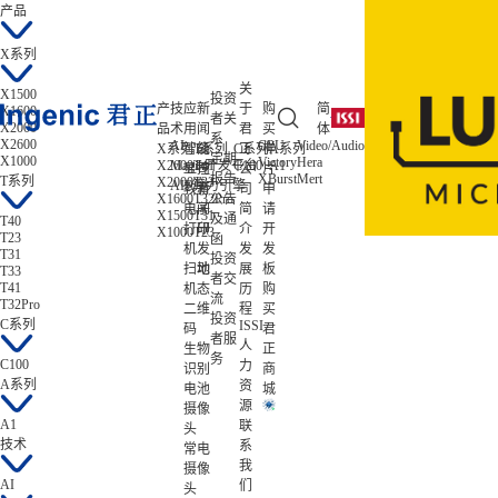
产品
X系列
关
X1500
投资
产
技
应
新
于
购
简
X1600
者关
X2000
品
术
用
闻
君
买
体
系
X2600
AI
CPU
Video/Audio
ISP/AISP
X系列
智能
T系列
公
C系列
正
样
A系列
低功耗
定期
X1000
Victory
Hera
Tiziano
X2600
Magik开发平台
T41
C100
A1
Zeratul
显控
司
公
片
报告
XBurst
Mert
Gekko
T系列
X2000
T33
Atlas
AIE算力引擎
教育
新
司
申
X1600
T32Pro
公告
电子
闻
简
请
X1500
T31
及通
T40
打印
研
介
开
X1000
T23
T23
函
机
发
发
发
T31
投资
扫地
动
展
板
T33
者交
T41
机
态
历
购
流
T32Pro
二维
程
买
投资
C系列
ISSI
码
君
者服
人
生物
正
务
C100
力
识别
商
A系列
资
电池
城
源
摄像
A1
联
头
技术
系
常电
我
摄像
AI
们
头