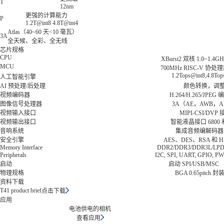
T
12nm
更强的计算能力
P
1.2T@int8 4.8T@int4
Atlas（40~60 天<10 毫瓦）
3A
全天候、全彩、全无线
芯片规格
CPU
XBurst2 双核 1.0~1.4GH
MCU
700MHz RISC-V 协处
1.2Tops@int8,4.8Top
人工智能引擎
AI 预处理/后处理
颜色转换，调
视频编码器
H.264/H.265/JPEG
图像信号处理器
3A（AE，AWB，
视频输入接口
MIPI-CSI/DVP
视频输出接口
智能液晶接口 6800 和
音响系统
集成音频编解码器
安全引擎
AES、DES、RSA 和 H
Memory Interface
DDR2/DDR3/DDR3L/LP
Peripherals
I2C, SPI, UART, GPIO, P
启动
启动 SPI/USB/MSC
物理规格
BGA 0.65pitch 封
资料下载
T41 product brief
点击下载
应用
电池供电的相机
查看应用